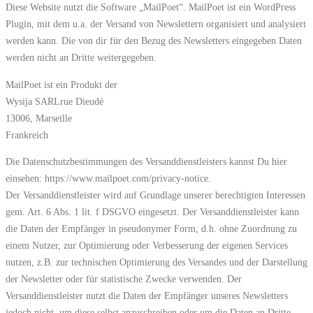
Diese Website nutzt die Software „MailPoet“. MailPoet ist ein WordPress
Plugin, mit dem u.a. der Versand von Newslettern organisiert und analysiert
werden kann. Die von dir für den Bezug des Newsletters eingegeben Daten
werden nicht an Dritte weitergegeben.
MailPoet ist ein Produkt der
Wysija SARLrue Dieudé
13006, Marseille
Frankreich
Die Datenschutzbestimmungen des Versanddienstleisters kannst Du hier
einsehen: https://www.mailpoet.com/privacy-notice.
Der Versanddienstleister wird auf Grundlage unserer berechtigten Interessen
gem. Art. 6 Abs. 1 lit. f DSGVO eingesetzt. Der Versanddienstleister kann
die Daten der Empfänger in pseudonymer Form, d.h. ohne Zuordnung zu
einem Nutzer, zur Optimierung oder Verbesserung der eigenen Services
nutzen, z.B. zur technischen Optimierung des Versandes und der Darstellung
der Newsletter oder für statistische Zwecke verwenden. Der
Versanddienstleister nutzt die Daten der Empfänger unseres Newsletters
jedoch nicht, um diese selbst anzuschreiben oder um die Daten an Dritte