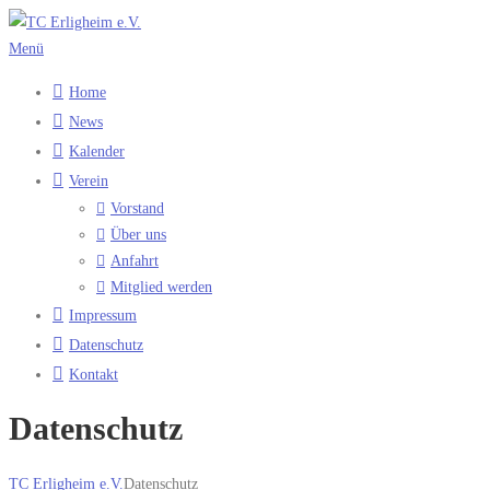
Zum
Inhalt
Menü
springen
Home
News
Kalender
Verein
Vorstand
Über uns
Anfahrt
Mitglied werden
Impressum
Datenschutz
Kontakt
Datenschutz
TC Erligheim e.V.
Datenschutz