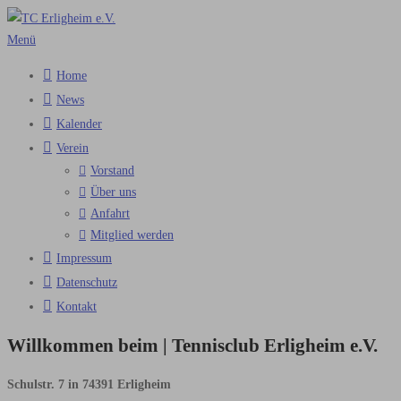
Zum
Inhalt
Menü
springen
Home
News
Kalender
Verein
Vorstand
Über uns
Anfahrt
Mitglied werden
Impressum
Datenschutz
Kontakt
Willkommen beim | Tennisclub Erligheim e.V.
Schulstr. 7 in 74391 Erligheim