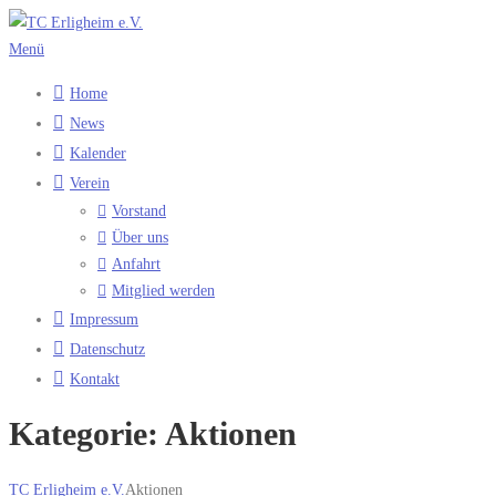
Zum
Inhalt
Menü
springen
Home
News
Kalender
Verein
Vorstand
Über uns
Anfahrt
Mitglied werden
Impressum
Datenschutz
Kontakt
Kategorie:
Aktionen
TC Erligheim e.V.
Aktionen