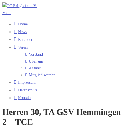
Zum
Inhalt
Menü
springen
Home
News
Kalender
Verein
Vorstand
Über uns
Anfahrt
Mitglied werden
Impressum
Datenschutz
Kontakt
Herren 30, TA GSV Hemmingen
2 – TCE