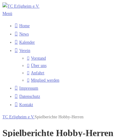
Zum
Inhalt
Menü
springen
Home
News
Kalender
Verein
Vorstand
Über uns
Anfahrt
Mitglied werden
Impressum
Datenschutz
Kontakt
TC Erligheim e.V.
Spielberichte Hobby-Herren
Spielberichte Hobby-Herren