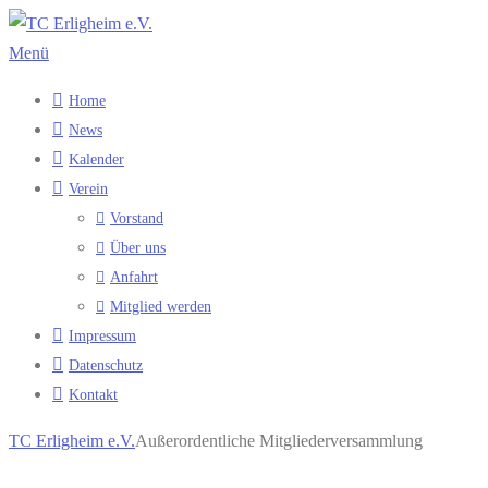
Zum
Inhalt
Menü
springen
Home
News
Kalender
Verein
Vorstand
Über uns
Anfahrt
Mitglied werden
Impressum
Datenschutz
Kontakt
TC Erligheim e.V.
Außerordentliche Mitgliederversammlung