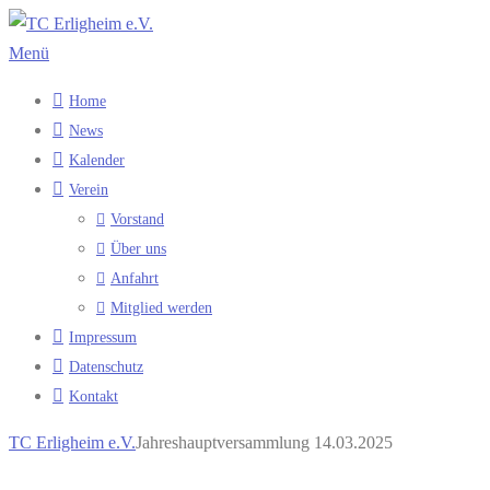
Zum
Inhalt
Menü
springen
Home
News
Kalender
Verein
Vorstand
Über uns
Anfahrt
Mitglied werden
Impressum
Datenschutz
Kontakt
TC Erligheim e.V.
Jahreshauptversammlung 14.03.2025