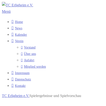
Zum
Inhalt
Menü
springen
Home
News
Kalender
Verein
Vorstand
Über uns
Anfahrt
Mitglied werden
Impressum
Datenschutz
Kontakt
TC Erligheim e.V.
Spielergebnisse und Spielvorschau