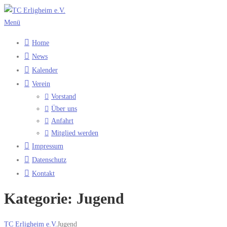
Zum
Inhalt
Menü
springen
Home
News
Kalender
Verein
Vorstand
Über uns
Anfahrt
Mitglied werden
Impressum
Datenschutz
Kontakt
Kategorie:
Jugend
TC Erligheim e.V.
Jugend